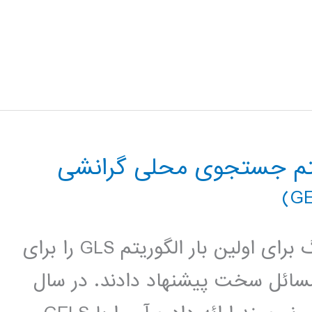
یتم جستجوی محلی گرانشی
مقدمه : در سال 1995 وادریس و تسانگ برای اولین بار الگوریتم GLS را برای
ئل سخت پیشنهاد دادند. در سال