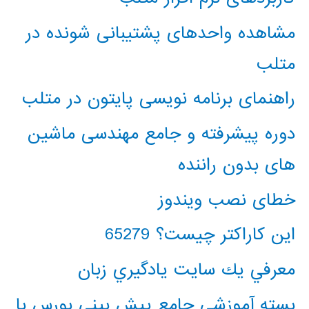
مشاهده واحدهای پشتیبانی شونده در
متلب
راهنمای برنامه نویسی پایتون در متلب
دوره پیشرفته و جامع مهندسی ماشین
های بدون راننده
خطای نصب ویندوز
این کاراکتر چیست؟ 65279
معرفي يك سايت يادگيري زبان
بسته آموزشی جامع پیش بینی بورس با