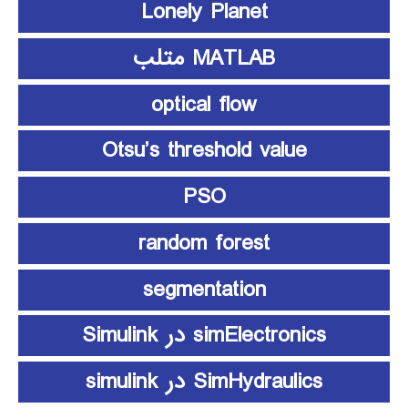
Lonely Planet
MATLAB متلب
optical flow
Otsu’s threshold value
PSO
random forest
segmentation
simElectronics در Simulink
SimHydraulics در simulink