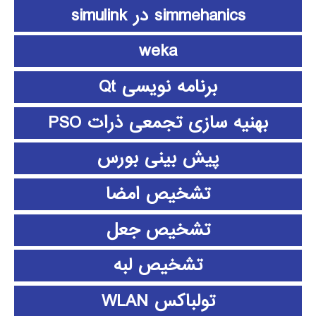
simmehanics در simulink
weka
برنامه نویسی Qt
بهنیه سازی تجمعی ذرات PSO
پیش بینی بورس
تشخیص امضا
تشخیص جعل
تشخیص لبه
تولباکس WLAN