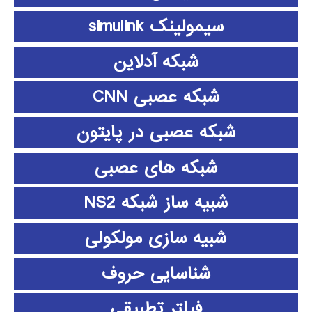
سیمولینک simulink
شبکه آدلاین
شبکه عصبی CNN
شبکه عصبی در پایتون
شبکه های عصبی
شبیه ساز شبکه NS2
شبیه سازی مولکولی
شناسایی حروف
فیلتر تطبیقی