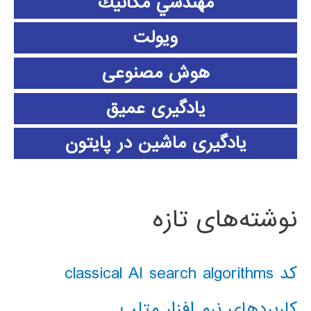
مهندسي مكانيك
ویولت
هوش مصنوعی
یادگیری عمیق
یادگیری ماشین در پایتون
نوشته‌های تازه
کد classical AI search algorithms
کاربردهای نرم افزار متلب