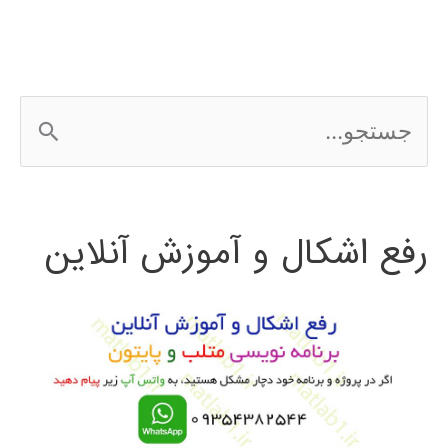
ج
س
ت
رفع اشکال و آموزش آنلاین
ج
و
ب
ر
ا