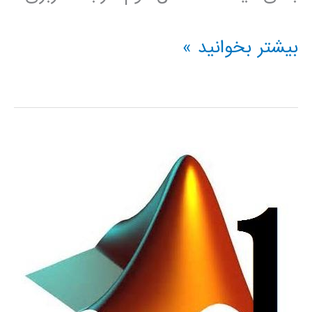
دانلود
بیشتر بخوانید »
بهترین
فیلم
های
آموزشی
متلب
2014
MATLAB