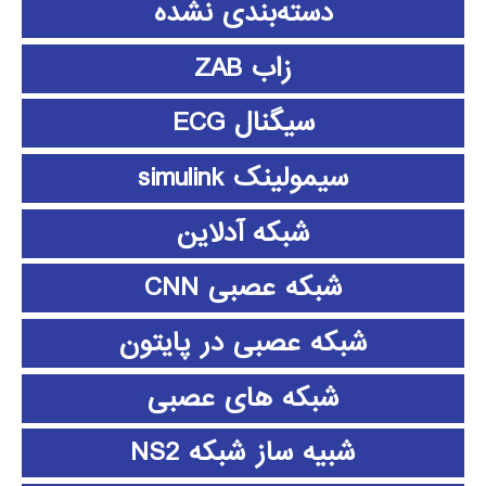
دسته‌بندی نشده
زاب ZAB
سیگنال ECG
سیمولینک simulink
شبکه آدلاین
شبکه عصبی CNN
شبکه عصبی در پایتون
شبکه های عصبی
شبیه ساز شبکه NS2