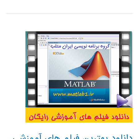
آموزش
کامل
نرم
افزار
متلب
matlab
(برمکی
)
دانلود بهترین فیلم های آموزشی