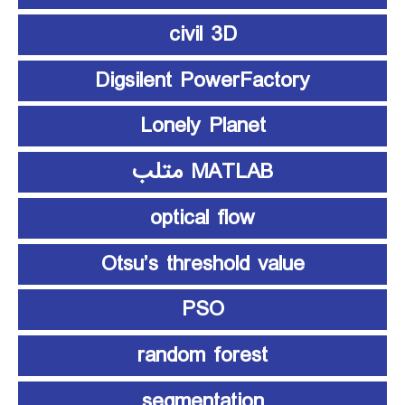
civil 3D
Digsilent PowerFactory
Lonely Planet
MATLAB متلب
optical flow
Otsu’s threshold value
PSO
random forest
segmentation