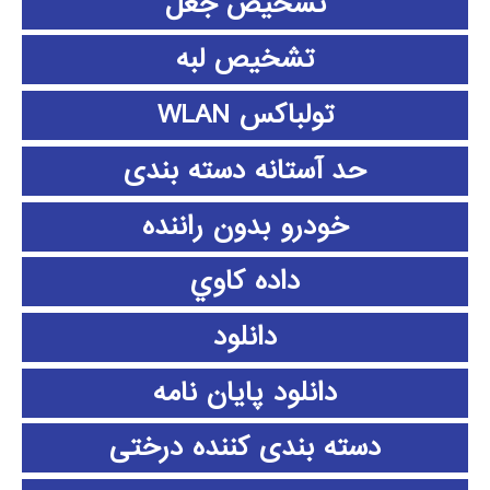
تشخیص جعل
تشخیص لبه
تولباکس WLAN
حد آستانه دسته بندی
خودرو بدون راننده
داده كاوي
دانلود
دانلود پايان نامه
دسته بندی کننده درختی