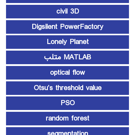
civil 3D
Digsilent PowerFactory
Lonely Planet
MATLAB متلب
optical flow
Otsu’s threshold value
PSO
random forest
segmentation