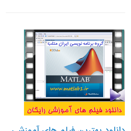
آموزش
کامل
نرم
افزار
متلب
matlab
(برمکی
)
دانلود بهترین فیلم های آموزشی