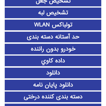
تشخیص جعل
تشخیص لبه
تولباکس WLAN
حد آستانه دسته بندی
خودرو بدون راننده
داده كاوي
دانلود
دانلود پايان نامه
دسته بندی کننده درختی