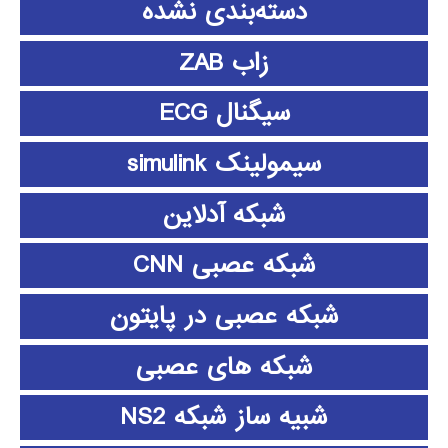
دسته‌بندی نشده
زاب ZAB
سیگنال ECG
سیمولینک simulink
شبکه آدلاین
شبکه عصبی CNN
شبکه عصبی در پایتون
شبکه های عصبی
شبیه ساز شبکه NS2