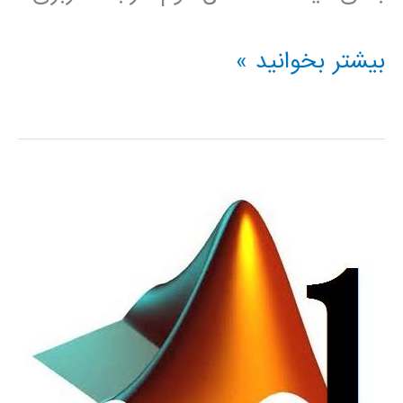
دانلود
بیشتر بخوانید »
بهترین
فیلم
های
آموزشی
متلب
2014
MATLAB