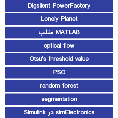
Digsilent PowerFactory
Lonely Planet
MATLAB متلب
optical flow
Otsu’s threshold value
PSO
random forest
segmentation
simElectronics در Simulink