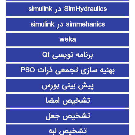
SimHydraulics در simulink
simmehanics در simulink
weka
برنامه نویسی Qt
بهنیه سازی تجمعی ذرات PSO
پیش بینی بورس
تشخیص امضا
تشخیص جعل
تشخیص لبه