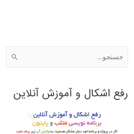
3Ds
MAX
ج
س
ت
رفع اشکال و آموزش آنلاین
ج
و
ب
ر