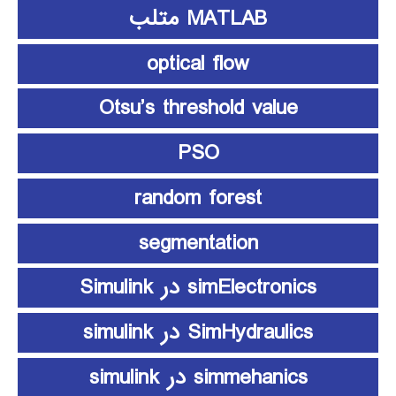
MATLAB متلب
optical flow
Otsu’s threshold value
PSO
random forest
segmentation
simElectronics در Simulink
SimHydraulics در simulink
simmehanics در simulink