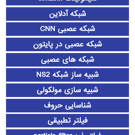
شبکه آدلاین
شبکه عصبی CNN
شبکه عصبی در پایتون
شبکه های عصبی
شبیه ساز شبکه NS2
شبیه سازی مولکولی
شناسایی حروف
فیلتر تطبیقی