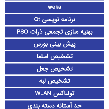
weka
برنامه نویسی Qt
بهنیه سازی تجمعی ذرات PSO
پیش بینی بورس
تشخیص امضا
تشخیص جعل
تشخیص لبه
تولباکس WLAN
حد آستانه دسته بندی