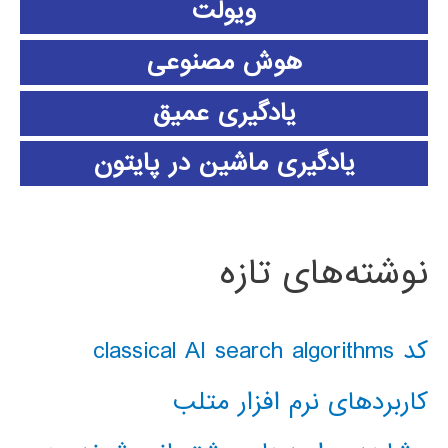
ویولت
هوش مصنوعی
یادگیری عمیق
یادگیری ماشین در پایتون
نوشته‌های تازه
کد classical AI search algorithms
کاربردهای نرم افزار متلب