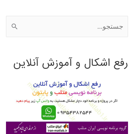
ج
س
ت
رفع اشکال و آموزش آنلاین
ج
و
ب
ر
ا
ی