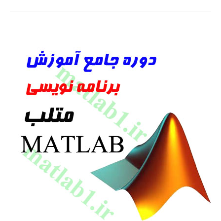
ها
در
متلب
MATLAB