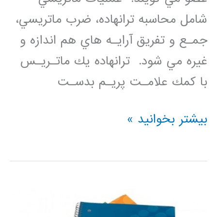
شامل محاسبه ترانهاده، ضرب ماتريسي،
جمـع و تفريق آرايـه هاي هم اندازه و
غيره مي شود. ترانهاده يك ماتـريـس
با كمك علامـت پريـم بدسـت
عمليات
بیشتر بخوانید »
ماتريسي
روي
آرايه
ها