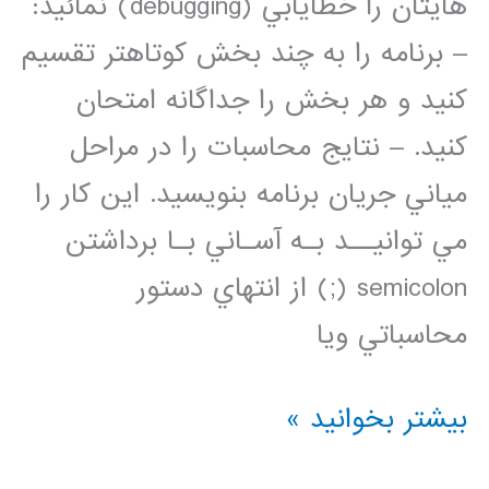
(برمکی
هايتان را خطايابي (debugging) نمائيد:
)
– برنامه را به چند بخش كوتاهتر تقسيم
كنيد و هر بخش را جداگانه امتحان
كنيد. – نتايج محاسبات را در مراحل
مياني جريان برنامه بنويسيد. اين كار را
مي توانيــد بـه آسـاني بـا برداشتن
semicolon (;) از انتهاي دستور
محاسباتي ويا
خطايابي
بیشتر بخوانید »
برنامه