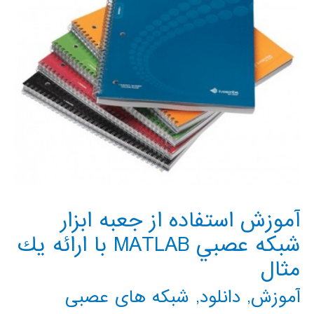
در
متلب
matlab
آموزش استفاده از جعبه ابزار
شبكه عصبي MATLAB با ارائه يك
مثال
آموزش
,
دانلود
,
شبکه های عصبی