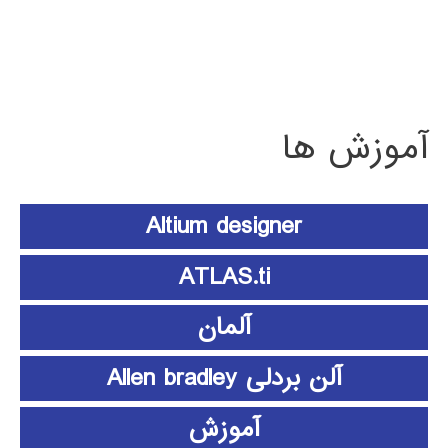
آموزش ها
Altium designer
ATLAS.ti
آلمان
آلن بردلی Allen bradley
آموزش