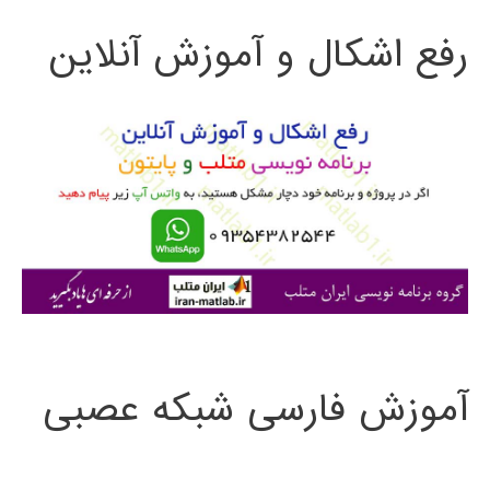
ت
رفع اشکال و آموزش آنلاین
ج
و
ب
ر
ا
ی
:
آموزش فارسی شبکه عصبی