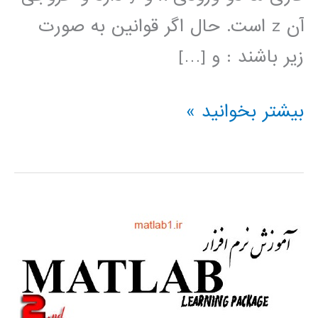
آن z است. حال اگر قوانين به صورت
زير باشند : و […]
سيستم
بیشتر بخوانید »
های
فازی
بررسی
روشهای
مختلف
آموزش