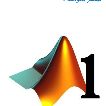
استفاده
از
جعبه
ابزار
شبكه
عصبي
MATLAB
با
ارائه
يك