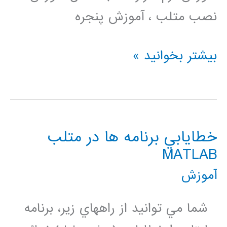
نصب متلب ، آموزش پنجره
دانلود
بیشتر بخوانید »
جزوه
آموزش
کامل
خطايابي برنامه ها در متلب
نرم
MATLAB
افزار
آموزش
متلب
matlab
شما مي توانيد از راههاي زير، برنامه