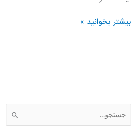
جزوه
بیشتر بخوانید »
کلاس
متلب
خلاصه
ج
س