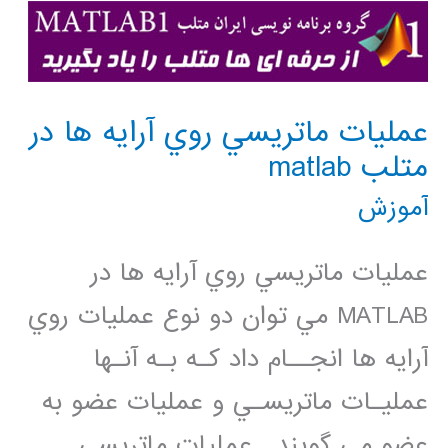
عمليات ماتريسي روي آرايه ها در
متلب matlab
آموزش
عمليات ماتريسي روي آرايه ها در
MATLAB مي توان دو نوع عمليات روي
آرايه ها انجــام داد كـه بـه آنـها
عمليـات ماتريسـي و عمليات عضو به
عضو مي گويند. عمليات ماتريسي