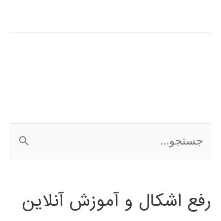
فارسی
نرم
افزار
اتوماسیون
صنعتی
Automation
ج
studio
س
ت
رفع اشکال و آموزش آنلاین
ج