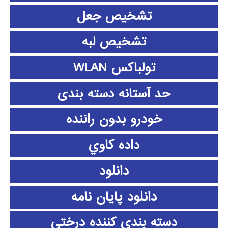
تشخیص جعل
تشخیص لبه
تولباکس WLAN
حد آستانه دسته بندی
خودرو بدون راننده
داده كاوي
دانلود
دانلود پايان نامه
دسته بندی کننده درختی