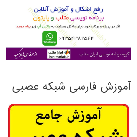
و
ب
ر
ا
ی
:
آموزش فارسی شبکه عصبی