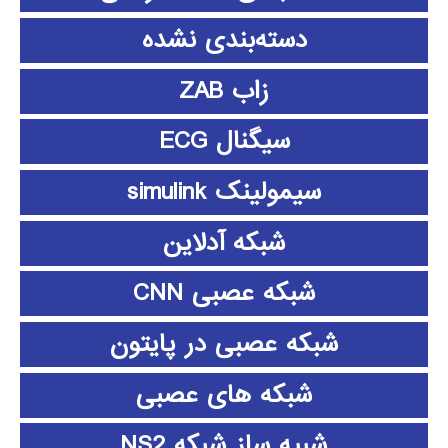
دسته‌بندی نشده
زاب ZAB
سیگنال ECG
سیمولینک simulink
شبکه آدلاین
شبکه عصبی CNN
شبکه عصبی در پایتون
شبکه های عصبی
شبیه ساز شبکه NS2