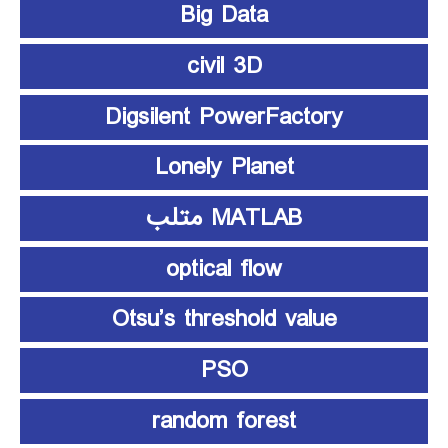
Big Data
civil 3D
Digsilent PowerFactory
Lonely Planet
MATLAB متلب
optical flow
Otsu’s threshold value
PSO
random forest