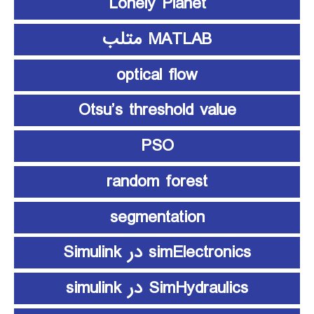
Lonely Planet
MATLAB متلب
optical flow
Otsu’s threshold value
PSO
random forest
segmentation
simElectronics در Simulink
SimHydraulics در simulink