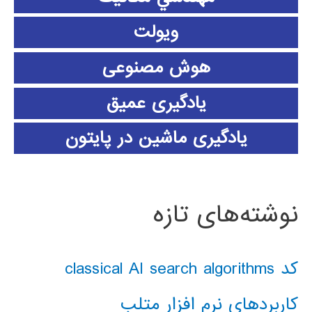
ویولت
هوش مصنوعی
یادگیری عمیق
یادگیری ماشین در پایتون
نوشته‌های تازه
کد classical AI search algorithms
کاربردهای نرم افزار متلب