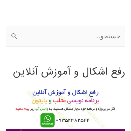
ج
س
ت
رفع اشکال و آموزش آنلاین
ج
و
ب
ر
ا