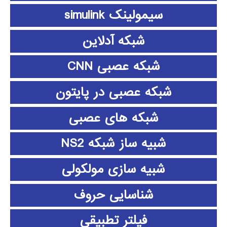
سیمولینک simulink
شبکه آدلاین
شبکه عصبی CNN
شبکه عصبی در پایتون
شبکه های عصبی
شبیه ساز شبکه NS2
شبیه سازی مولکولی
شناسایی حروف
فیلتر تطبیقی