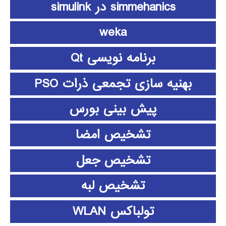
simmehanics در simulink
weka
برنامه نویسی Qt
بهنیه سازی تجمعی ذرات PSO
پیش بینی بورس
تشخیص امضا
تشخیص جعل
تشخیص لبه
تولباکس WLAN