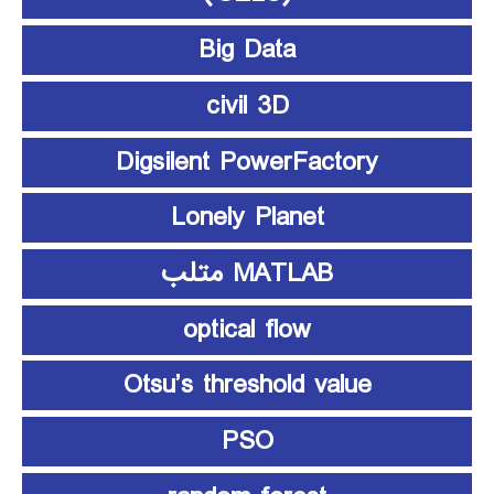
Big Data
civil 3D
Digsilent PowerFactory
Lonely Planet
MATLAB متلب
optical flow
Otsu’s threshold value
PSO