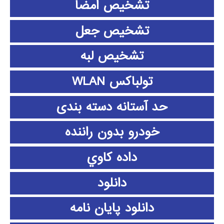
تشخیص امضا
تشخیص جعل
تشخیص لبه
تولباکس WLAN
حد آستانه دسته بندی
خودرو بدون راننده
داده كاوي
دانلود
دانلود پايان نامه