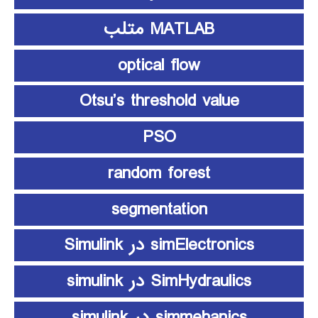
MATLAB متلب
optical flow
Otsu’s threshold value
PSO
random forest
segmentation
simElectronics در Simulink
SimHydraulics در simulink
simmehanics در simulink