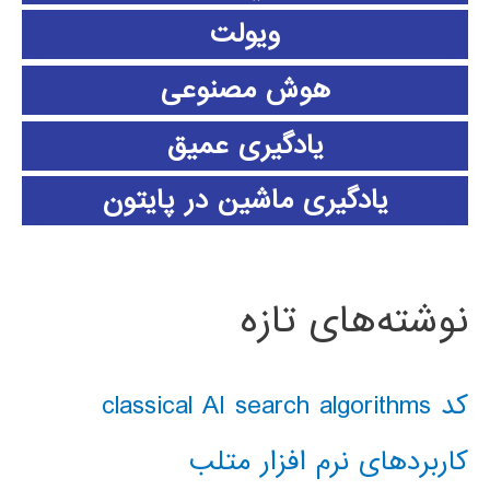
ویولت
هوش مصنوعی
یادگیری عمیق
یادگیری ماشین در پایتون
نوشته‌های تازه
کد classical AI search algorithms
کاربردهای نرم افزار متلب