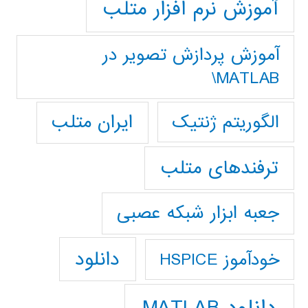
آموزش نرم افزار متلب
آموزش پردازش تصوير در
MATLAB\
ایران متلب
الگوریتم ژنتیک
ترفندهای متلب
جعبه ابزار شبکه عصبی
دانلود
خودآموز HSPICE