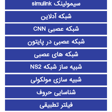
سیمولینک simulink
شبکه آدلاین
شبکه عصبی CNN
شبکه عصبی در پایتون
شبکه های عصبی
شبیه ساز شبکه NS2
شبیه سازی مولکولی
شناسایی حروف
فیلتر تطبیقی