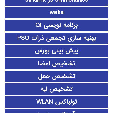
weka
برنامه نویسی Qt
بهنیه سازی تجمعی ذرات PSO
پیش بینی بورس
تشخیص امضا
تشخیص جعل
تشخیص لبه
تولباکس WLAN