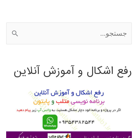
ج
س
ت
رفع اشکال و آموزش آنلاین
ج
و
ب
ر
ا