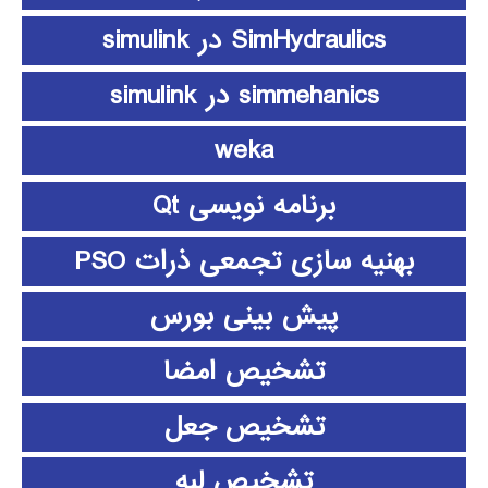
SimHydraulics در simulink
simmehanics در simulink
weka
برنامه نویسی Qt
بهنیه سازی تجمعی ذرات PSO
پیش بینی بورس
تشخیص امضا
تشخیص جعل
تشخیص لبه