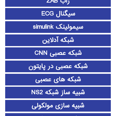
زاب ZAB
سیگنال ECG
سیمولینک simulink
شبکه آدلاین
شبکه عصبی CNN
شبکه عصبی در پایتون
شبکه های عصبی
شبیه ساز شبکه NS2
شبیه سازی مولکولی