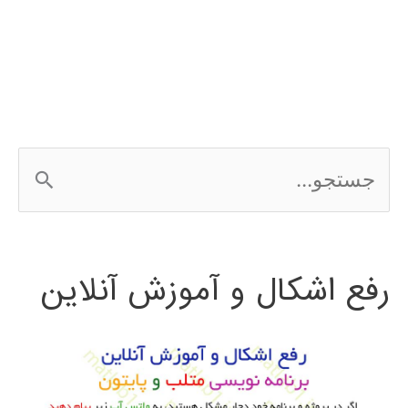
expert
choice
ج
س
ت
رفع اشکال و آموزش آنلاین
ج
و
ب