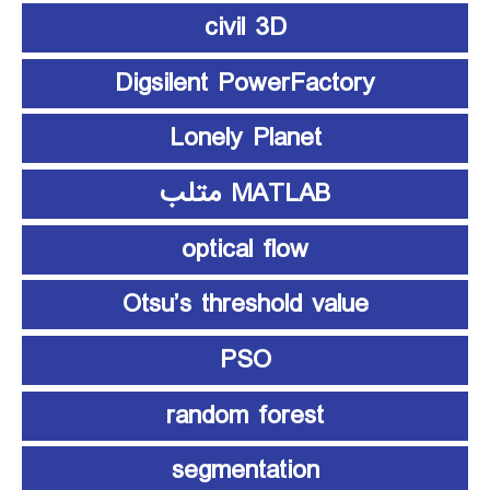
civil 3D
Digsilent PowerFactory
Lonely Planet
MATLAB متلب
optical flow
Otsu’s threshold value
PSO
random forest
segmentation