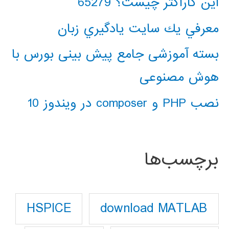
این کاراکتر چیست؟ 65279
معرفي يك سايت يادگيري زبان
بسته آموزشی جامع پیش بینی بورس با
هوش مصنوعی
نصب PHP و composer در ویندوز 10
برچسب‌ها
download MATLAB
HSPICE