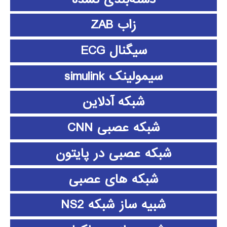
زاب ZAB
سیگنال ECG
سیمولینک simulink
شبکه آدلاین
شبکه عصبی CNN
شبکه عصبی در پایتون
شبکه های عصبی
شبیه ساز شبکه NS2