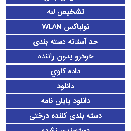
تشخیص لبه
تولباکس WLAN
حد آستانه دسته بندی
خودرو بدون راننده
داده كاوي
دانلود
دانلود پايان نامه
دسته بندی کننده درختی
دسته‌بندی نشده