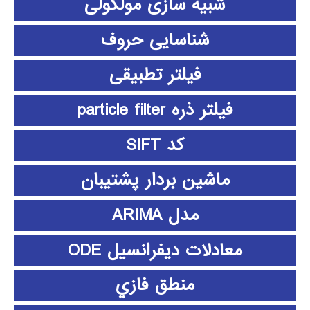
شبیه سازی مولکولی
شناسایی حروف
فیلتر تطبیقی
فیلتر ذره particle filter
کد SIFT
ماشین بردار پشتیبان
مدل ARIMA
معادلات دیفرانسیل ODE
منطق فازي