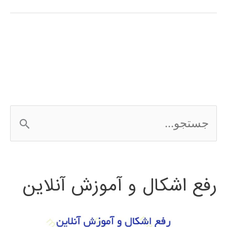
آموزش
فارسی
الگوریتم
جستجوی
محلی
ج
گرانشی
س
ت
رفع اشکال و آموزش آنلاین
ج
و