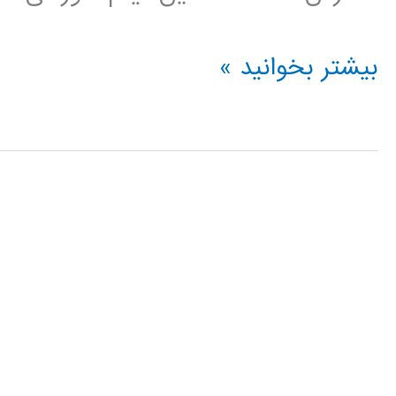
فیلم
بیشتر بخوانید »
آموزش
فارسی
خوشه
بندی
kmeans
با
الگوریتم