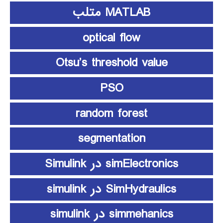
MATLAB متلب
optical flow
Otsu’s threshold value
PSO
random forest
segmentation
simElectronics در Simulink
SimHydraulics در simulink
simmehanics در simulink