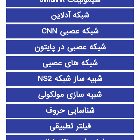
شبکه آدلاین
شبکه عصبی CNN
شبکه عصبی در پایتون
شبکه های عصبی
شبیه ساز شبکه NS2
شبیه سازی مولکولی
شناسایی حروف
فیلتر تطبیقی