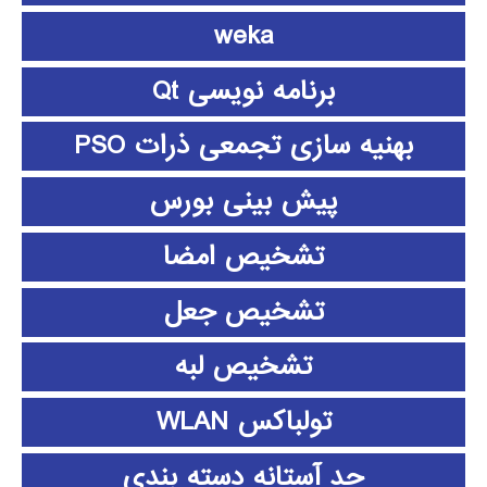
weka
برنامه نویسی Qt
بهنیه سازی تجمعی ذرات PSO
پیش بینی بورس
تشخیص امضا
تشخیص جعل
تشخیص لبه
تولباکس WLAN
حد آستانه دسته بندی