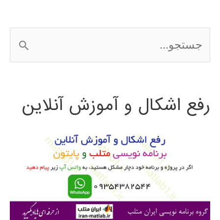
ج
س
ت
رفع اشکال و آموزش آنلاین
ج
و
ب
ر
ا
ی