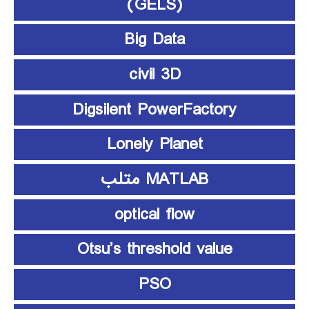
(GELS)
Big Data
civil 3D
Digsilent PowerFactory
Lonely Planet
MATLAB متلب
optical flow
Otsu’s threshold value
PSO