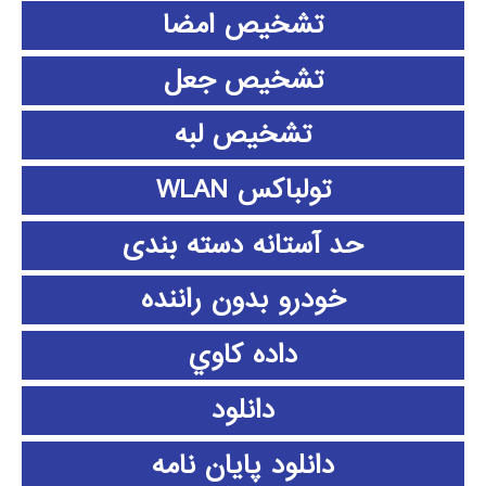
تشخیص امضا
تشخیص جعل
تشخیص لبه
تولباکس WLAN
حد آستانه دسته بندی
خودرو بدون راننده
داده كاوي
دانلود
دانلود پايان نامه