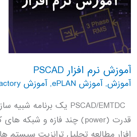
آموزش نرم افزار PSCAD
آموزش
,
آموزش ePLAN
,
آموزش PSCAD
actory
PSCAD/EMTDC یک برنامه ش
قدرت (power) چند فازه و شبک
افزار مطالعه تحلیل ترانزیت سیستم ها