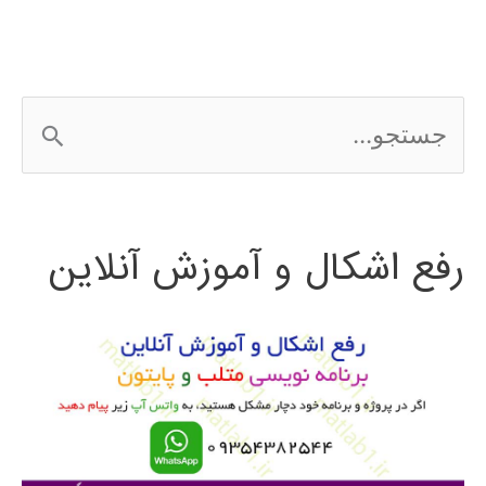
ج
س
ت
رفع اشکال و آموزش آنلاین
ج
و
ب
ر
ا