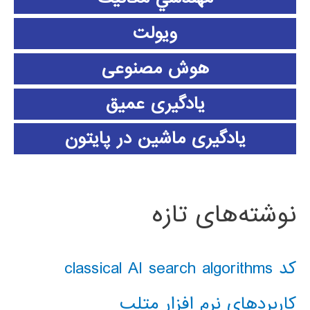
ویولت
هوش مصنوعی
یادگیری عمیق
یادگیری ماشین در پایتون
نوشته‌های تازه
کد classical AI search algorithms
کاربردهای نرم افزار متلب