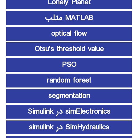
Lonely Planet
MATLAB متلب
optical flow
Otsu’s threshold value
PSO
random forest
segmentation
simElectronics در Simulink
SimHydraulics در simulink