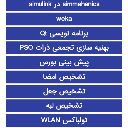
simmehanics در simulink
weka
برنامه نویسی Qt
بهنیه سازی تجمعی ذرات PSO
پیش بینی بورس
تشخیص امضا
تشخیص جعل
تشخیص لبه
تولباکس WLAN