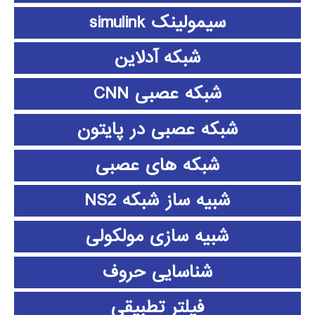
سیمولینک simulink
شبکه آدلاین
شبکه عصبی CNN
شبکه عصبی در پایتون
شبکه های عصبی
شبیه ساز شبکه NS2
شبیه سازی مولکولی
شناسایی حروف
فیلتر تطبیقی