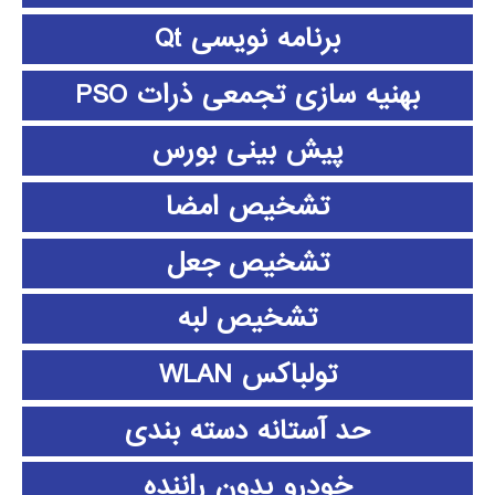
برنامه نویسی Qt
بهنیه سازی تجمعی ذرات PSO
پیش بینی بورس
تشخیص امضا
تشخیص جعل
تشخیص لبه
تولباکس WLAN
حد آستانه دسته بندی
خودرو بدون راننده