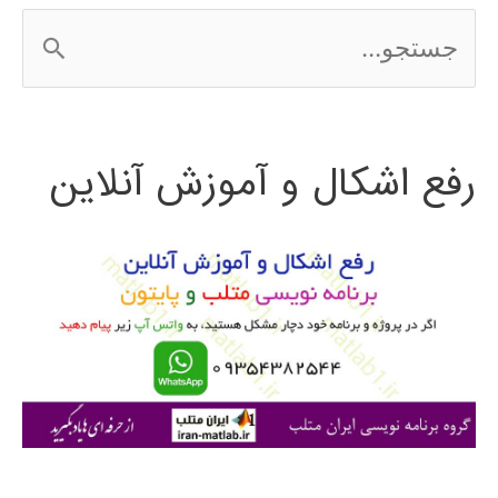
ج
س
ت
رفع اشکال و آموزش آنلاین
ج
و
ب
ر
ا
ی
: