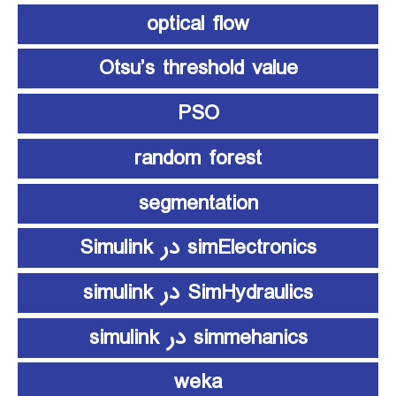
optical flow
Otsu’s threshold value
PSO
random forest
segmentation
simElectronics در Simulink
SimHydraulics در simulink
simmehanics در simulink
weka