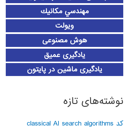
مهندسي مكانيك
ویولت
هوش مصنوعی
یادگیری عمیق
یادگیری ماشین در پایتون
نوشته‌های تازه
کد classical AI search algorithms