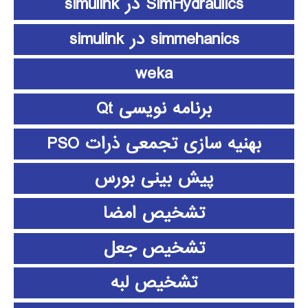
SimHydraulics در simulink
simmehanics در simulink
weka
برنامه نویسی Qt
بهنیه سازی تجمعی ذرات PSO
پیش بینی بورس
تشخیص امضا
تشخیص جعل
تشخیص لبه