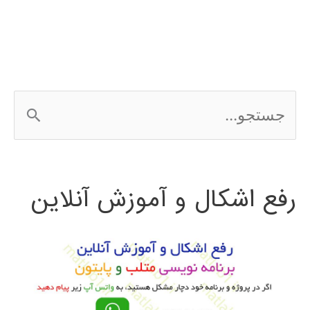
نویسی
اندروید
android
ج
س
ت
رفع اشکال و آموزش آنلاین
ج
و
ب
ر