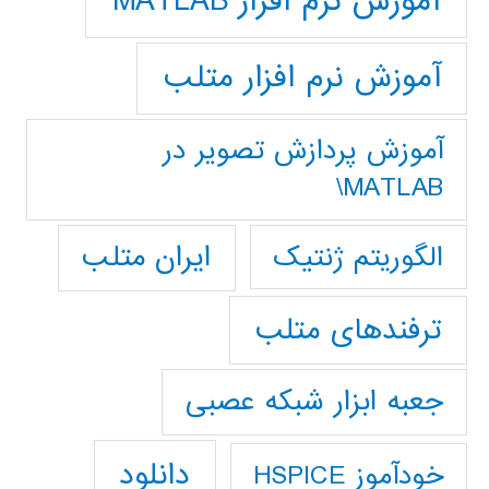
آموزش نرم افزار MATLAB
آموزش نرم افزار متلب
آموزش پردازش تصوير در
MATLAB\
ایران متلب
الگوریتم ژنتیک
ترفندهای متلب
جعبه ابزار شبکه عصبی
دانلود
خودآموز HSPICE