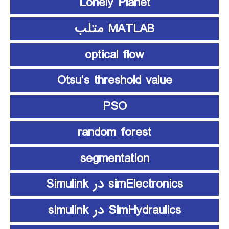
Lonely Planet
MATLAB متلب
optical flow
Otsu’s threshold value
PSO
random forest
segmentation
simElectronics در Simulink
SimHydraulics در simulink