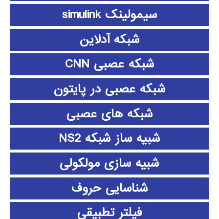
سیمولینک simulink
شبکه آدلاین
شبکه عصبی CNN
شبکه عصبی در پایتون
شبکه های عصبی
شبیه ساز شبکه NS2
شبیه سازی مولکولی
شناسایی حروف
فیلتر تطبیقی