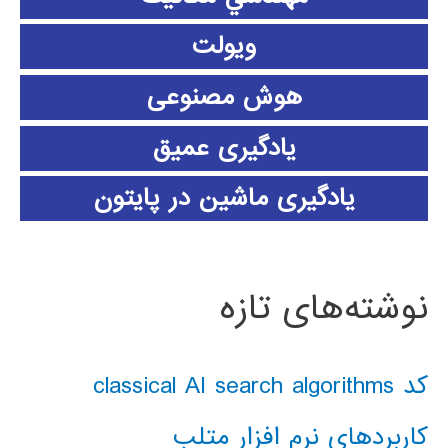
ویولت
هوش مصنوعی
یادگیری عمیق
یادگیری ماشین در پایتون
نوشته‌های تازه
کد classical AI search algorithms
کاربردهای نرم افزار متلب