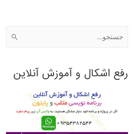
ج
س
ت
رفع اشکال و آموزش آنلاین
ج
و
ب
ر
ا