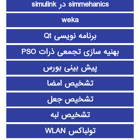
simmehanics در simulink
weka
برنامه نویسی Qt
بهنیه سازی تجمعی ذرات PSO
پیش بینی بورس
تشخیص امضا
تشخیص جعل
تشخیص لبه
تولباکس WLAN