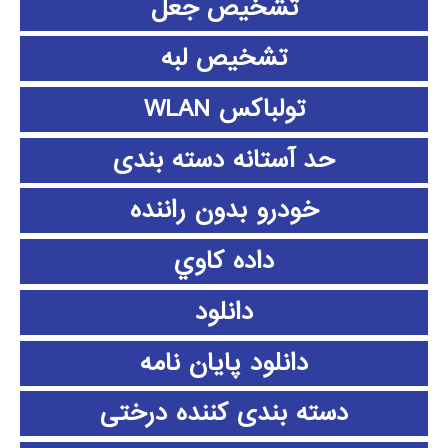
تشخیص جعل
تشخیص لبه
تولباکس WLAN
حد آستانه دسته بندی
خودرو بدون راننده
داده كاوي
دانلود
دانلود پايان نامه
دسته بندی کننده درختی