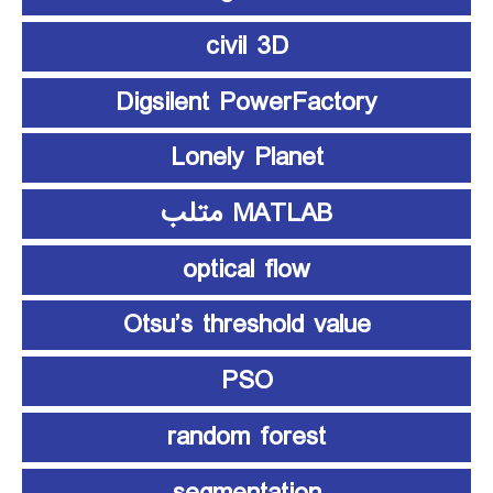
civil 3D
Digsilent PowerFactory
Lonely Planet
MATLAB متلب
optical flow
Otsu’s threshold value
PSO
random forest
segmentation