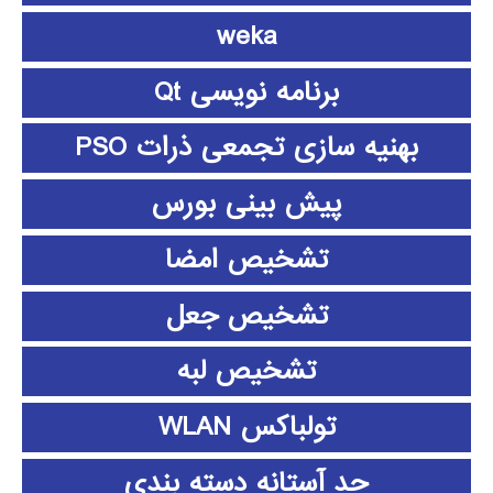
weka
برنامه نویسی Qt
بهنیه سازی تجمعی ذرات PSO
پیش بینی بورس
تشخیص امضا
تشخیص جعل
تشخیص لبه
تولباکس WLAN
حد آستانه دسته بندی