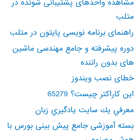
مشاهده واحدهای پشتیبانی شونده در
متلب
راهنمای برنامه نویسی پایتون در متلب
دوره پیشرفته و جامع مهندسی ماشین
های بدون راننده
خطای نصب ویندوز
این کاراکتر چیست؟ 65279
معرفي يك سايت يادگيري زبان
بسته آموزشی جامع پیش بینی بورس با
هوش مصنوعی