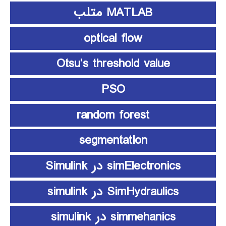
MATLAB متلب
optical flow
Otsu’s threshold value
PSO
random forest
segmentation
simElectronics در Simulink
SimHydraulics در simulink
simmehanics در simulink