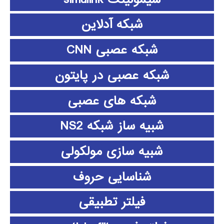
شبکه آدلاین
شبکه عصبی CNN
شبکه عصبی در پایتون
شبکه های عصبی
شبیه ساز شبکه NS2
شبیه سازی مولکولی
شناسایی حروف
فیلتر تطبیقی