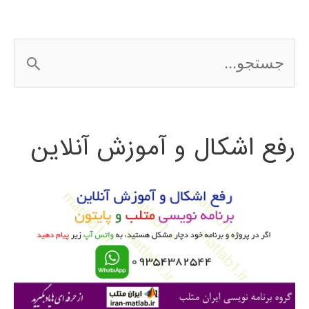
EDIUS
ج
س
ت
رفع اشکال و آموزش آنلاین
ج
و
ب
ر
ا
ی