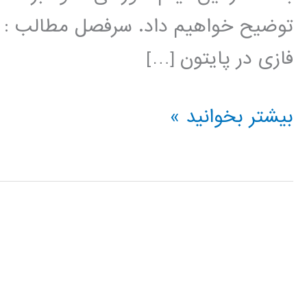
توضیح خواهیم داد. سرفصل مطالب : ت
فازی در پایتون […]
سیستم
بیشتر بخوانید »
های
فازی
(fuzzy
system)
در