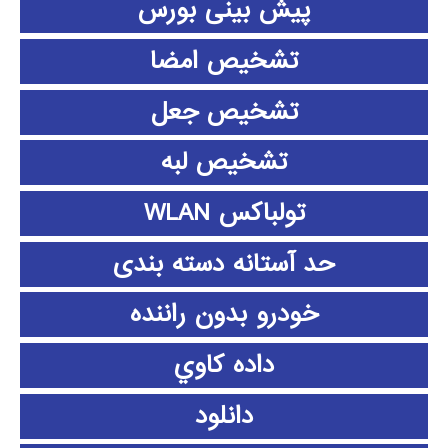
پیش بینی بورس
تشخیص امضا
تشخیص جعل
تشخیص لبه
تولباکس WLAN
حد آستانه دسته بندی
خودرو بدون راننده
داده كاوي
دانلود