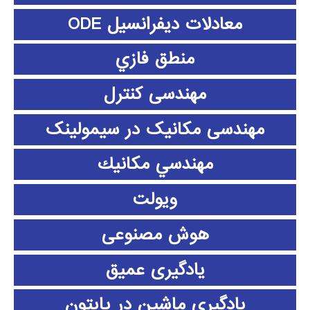
معادلات دیفرانسیل ODE
منطق فازي
مهندسی کنترل
مهندسی مکانیک در سیمولینک
مهندسي مكانيك
ویولت
هوش مصنوعی
یادگیری عمیق
یادگیری ماشین در پایتون