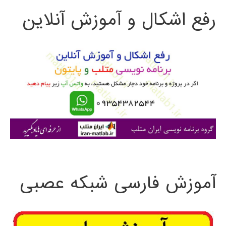
رفع اشکال و آموزش آنلاین
ج
و
ب
ر
ا
ی
:
آموزش فارسی شبکه عصبی