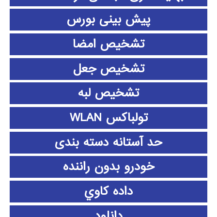
پیش بینی بورس
تشخیص امضا
تشخیص جعل
تشخیص لبه
تولباکس WLAN
حد آستانه دسته بندی
خودرو بدون راننده
داده كاوي
دانلود