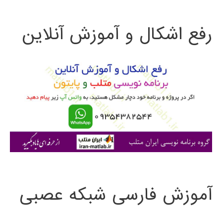
ت
رفع اشکال و آموزش آنلاین
ج
و
ب
ر
ا
ی
:
آموزش فارسی شبکه عصبی