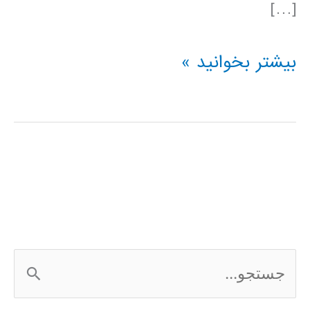
[…]
فیلم
بیشتر بخوانید »
آموزشی
پردازش
تصویر
در
متلب
MATLAB
ج
س