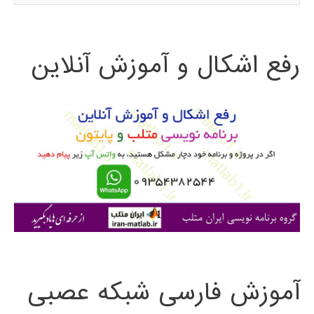
س
در
ت
پایتون
رفع اشکال و آموزش آنلاین
ج
و
ب
ر
ا
ی
:
آموزش فارسی شبکه عصبی