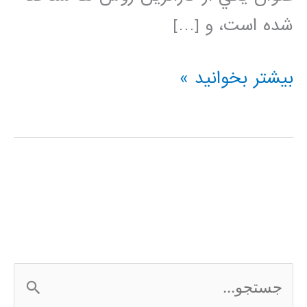
شده است، و […]
دسته
بیشتر بخوانید »
بندی
کننده
نزدیکترین
همسایه
(K-
Nearest
ج
Neighbor)