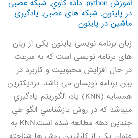
آموزش python
,
داده كاوي
,
شبکه عصبی
در پایتون
,
شبکه های عصبی
,
یادگیری
ماشین در پایتون
زبان برنامه نویسی پایتون یکی از زبان
های برنامه نویسی است که به سرعت
در حال افزایش محبوبیت و کاربرد در
بین برنامه نویسان می باشد. نزديكترين
همسايه (KNN) يك الگوريتم يادگيري
ميباشد كه در روش بازشناسي الگو طي
چندين دهه مطالعه شده است.KNN به
عنوان يكي از كاراترين روش ها شناخته