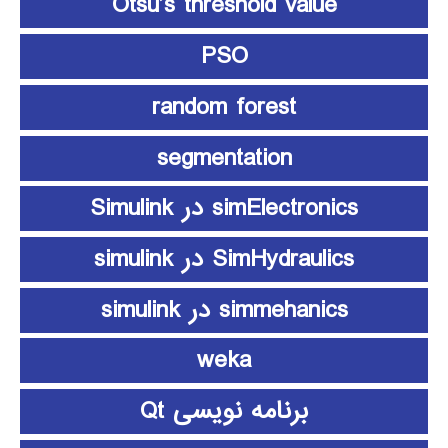
Otsu’s threshold value
PSO
random forest
segmentation
simElectronics در Simulink
SimHydraulics در simulink
simmehanics در simulink
weka
برنامه نویسی Qt