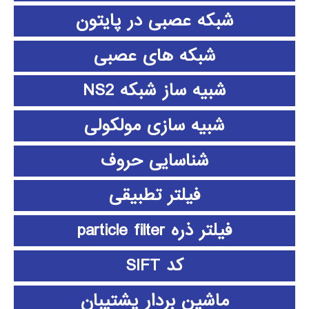
شبکه عصبی در پایتون
شبکه های عصبی
شبیه ساز شبکه NS2
شبیه سازی مولکولی
شناسایی حروف
فیلتر تطبیقی
فیلتر ذره particle filter
کد SIFT
ماشین بردار پشتیبان