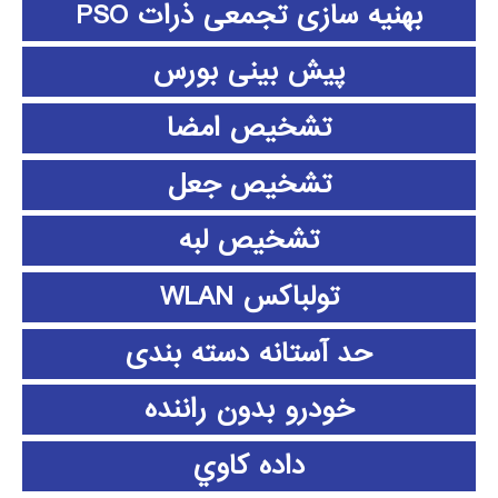
بهنیه سازی تجمعی ذرات PSO
پیش بینی بورس
تشخیص امضا
تشخیص جعل
تشخیص لبه
تولباکس WLAN
حد آستانه دسته بندی
خودرو بدون راننده
داده كاوي