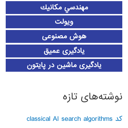
مهندسي مكانيك
ویولت
هوش مصنوعی
یادگیری عمیق
یادگیری ماشین در پایتون
نوشته‌های تازه
کد classical AI search algorithms