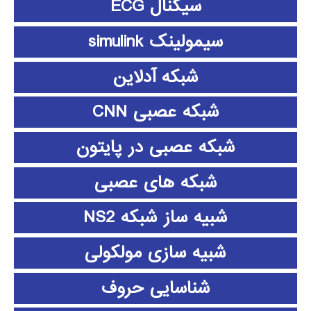
سیگنال ECG
سیمولینک simulink
شبکه آدلاین
شبکه عصبی CNN
شبکه عصبی در پایتون
شبکه های عصبی
شبیه ساز شبکه NS2
شبیه سازی مولکولی
شناسایی حروف