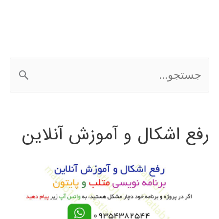
ج
س
ت
رفع اشکال و آموزش آنلاین
ج
و
ب
ر