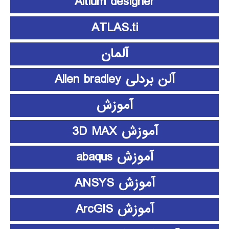
Altium designer
ATLAS.ti
آلمان
آلن بردلی Allen bradley
آموزش
آموزش 3D MAX
آموزش abaqus
آموزش ANSYS
آموزش ArcGIS