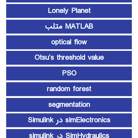
Lonely Planet
MATLAB متلب
optical flow
Otsu’s threshold value
PSO
random forest
segmentation
simElectronics در Simulink
SimHydraulics در simulink