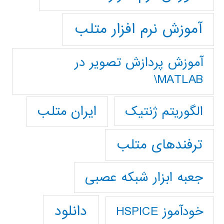
آموزش نرم افزار متلب
آموزش پردازش تصوير در
MATLAB\
ایران متلب
الگوریتم ژنتیک
ترفندهای متلب
جعبه ابزار شبکه عصبی
دانلود
خودآموز HSPICE