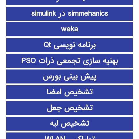
simmehanics در simulink
weka
برنامه نویسی Qt
بهنیه سازی تجمعی ذرات PSO
پیش بینی بورس
تشخیص امضا
تشخیص جعل
تشخیص لبه