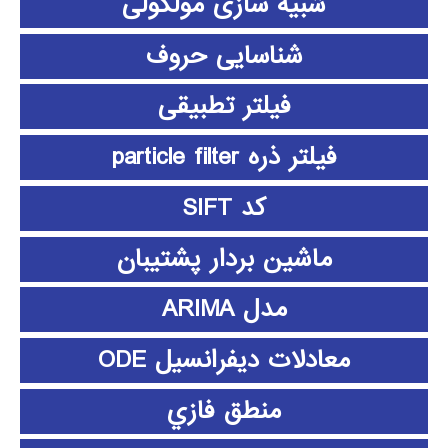
شبیه سازی مولکولی
شناسایی حروف
فیلتر تطبیقی
فیلتر ذره particle filter
کد SIFT
ماشین بردار پشتیبان
مدل ARIMA
معادلات دیفرانسیل ODE
منطق فازي