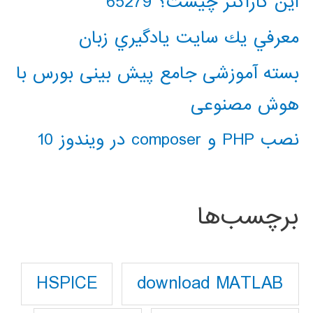
این کاراکتر چیست؟ 65279
معرفي يك سايت يادگيري زبان
بسته آموزشی جامع پیش بینی بورس با
هوش مصنوعی
نصب PHP و composer در ویندوز 10
برچسب‌ها
download MATLAB
HSPICE