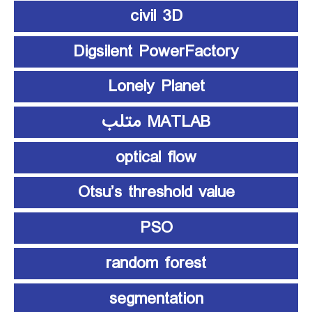
civil 3D
Digsilent PowerFactory
Lonely Planet
MATLAB متلب
optical flow
Otsu’s threshold value
PSO
random forest
segmentation