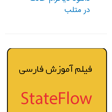
در متلب