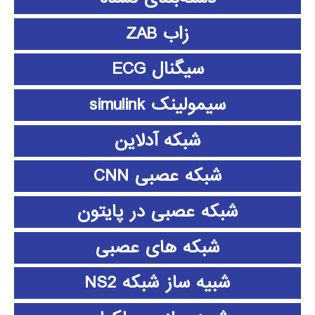
زاب ZAB
سیگنال ECG
سیمولینک simulink
شبکه آدلاین
شبکه عصبی CNN
شبکه عصبی در پایتون
شبکه های عصبی
شبیه ساز شبکه NS2