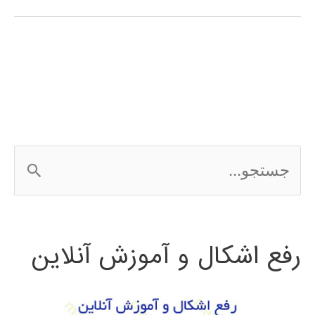
stateflow
در
MATLAB
ج
س
ت
رفع اشکال و آموزش آنلاین
ج
و