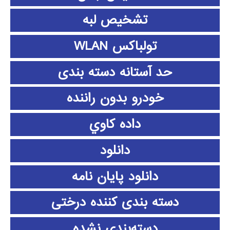
تشخیص لبه
تولباکس WLAN
حد آستانه دسته بندی
خودرو بدون راننده
داده كاوي
دانلود
دانلود پايان نامه
دسته بندی کننده درختی
دسته‌بندی نشده