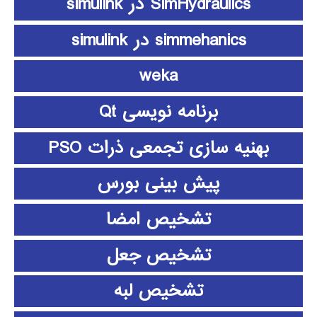
SimHydraulics در simulink
simmehanics در simulink
weka
برنامه نویسی Qt
بهنیه سازی تجمعی ذرات PSO
پیش بینی بورس
تشخیص امضا
تشخیص جعل
تشخیص لبه