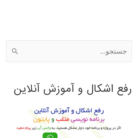
افزار
civil
3D
ج
س
ت
رفع اشکال و آموزش آنلاین
ج
و
ب
ر