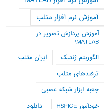
آموزش نرم افزار MATLAB
آموزش نرم افزار متلب
آموزش پردازش تصوير در
MATLAB\
ایران متلب
الگوریتم ژنتیک
ترفندهای متلب
جعبه ابزار شبکه عصبی
دانلود
خودآموز HSPICE