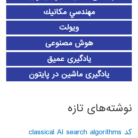
مهندسي مكانيك
ویولت
هوش مصنوعی
یادگیری عمیق
یادگیری ماشین در پایتون
نوشته‌های تازه
کد classical AI search algorithms