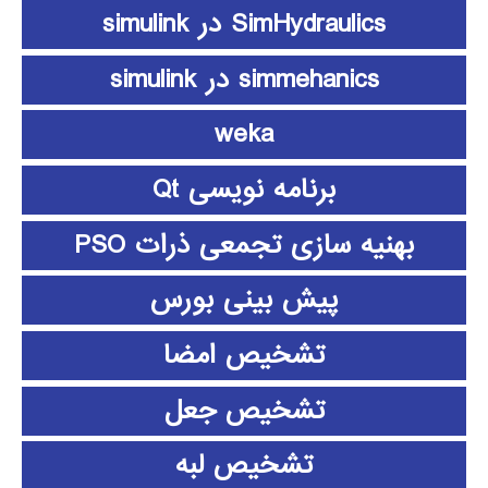
SimHydraulics در simulink
simmehanics در simulink
weka
برنامه نویسی Qt
بهنیه سازی تجمعی ذرات PSO
پیش بینی بورس
تشخیص امضا
تشخیص جعل
تشخیص لبه