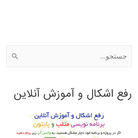
ALTAS.ti
ج
س
ت
رفع اشکال و آموزش آنلاین
ج
و
ب
ر