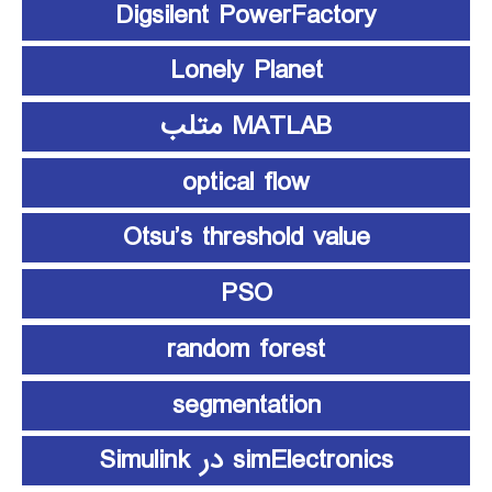
Digsilent PowerFactory
Lonely Planet
MATLAB متلب
optical flow
Otsu’s threshold value
PSO
random forest
segmentation
simElectronics در Simulink