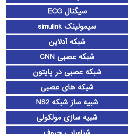
سیگنال ECG
سیمولینک simulink
شبکه آدلاین
شبکه عصبی CNN
شبکه عصبی در پایتون
شبکه های عصبی
شبیه ساز شبکه NS2
شبیه سازی مولکولی
شناسایی حروف