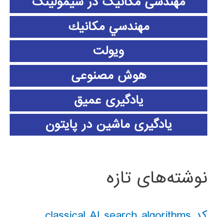
مهندسی مکانیک در سیمولینک
مهندسي مكانيك
ویولت
هوش مصنوعی
یادگیری عمیق
یادگیری ماشین در پایتون
نوشته‌های تازه
کد classical AI search algorithms