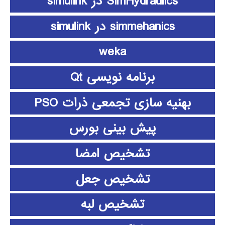
SimHydraulics در simulink
simmehanics در simulink
weka
برنامه نویسی Qt
بهنیه سازی تجمعی ذرات PSO
پیش بینی بورس
تشخیص امضا
تشخیص جعل
تشخیص لبه