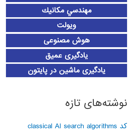
مهندسي مكانيك
ویولت
هوش مصنوعی
یادگیری عمیق
یادگیری ماشین در پایتون
نوشته‌های تازه
کد classical AI search algorithms