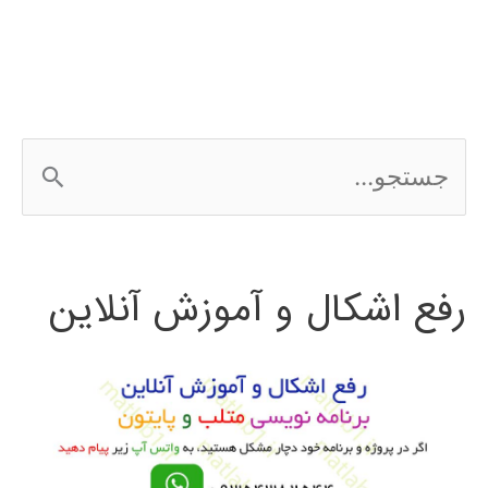
ج
س
ت
رفع اشکال و آموزش آنلاین
ج
و
ب
ر