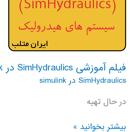
فیلم آموزشی SimHydraulics در simulink
SimHydraulics در simulink
در حال تهیه
فیلم
بیشتر بخوانید »