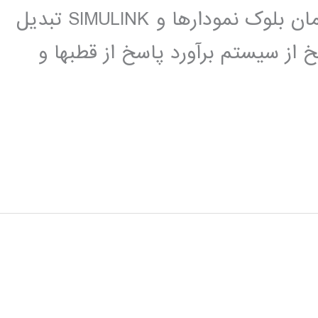
نمایندگی انتقال تابع مدل گسسته در زمان بلوک نمودارها و SIMULINK تبدیل
 از سیستم برآورد پاسخ از قطبها و