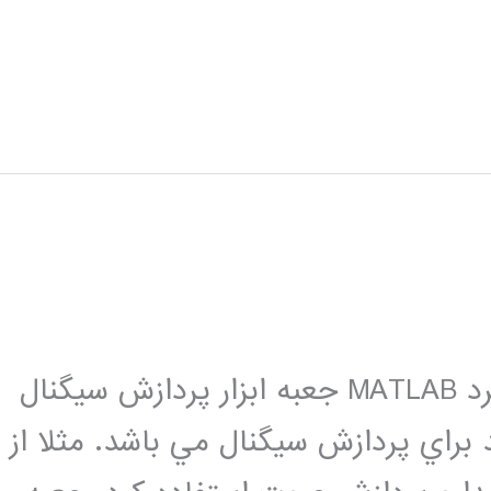
مقدمه – يكي از جعبه ابزارهاي پركاربرد MATLAB جعبه ابزار پردازش سيگنال
براي پردازش سيگنال مي باشد. مثلا از