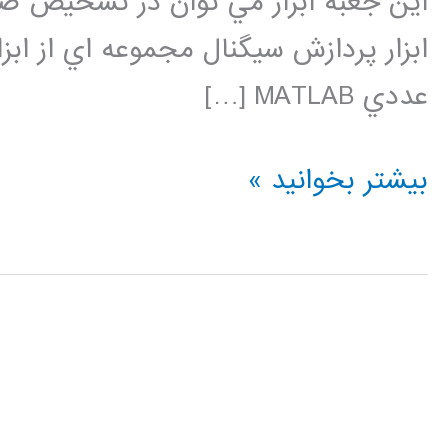
اين جعبه ابزار مي توان در تشخيص صد
ابزار پردازش سيگنال مجموعه اي از اب
عددي MATLAB […]
فیلتر
بیشتر بخوانید »
ها
در
متلب