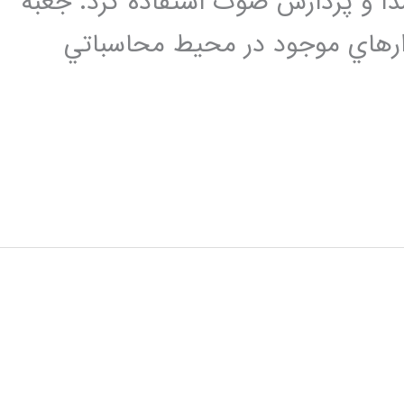
ا و پردازش صوت استفاده كرد. جعبه
زارهاي موجود در محيط محاسباتي