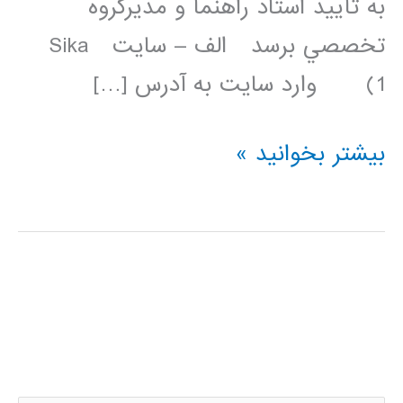
به تأييد استاد راهنما و مديرگروه
تخصصي برسد الف – سايت Sika
1) وارد سايت به آدرس […]
دانلود
بیشتر بخوانید »
فیلم
آموزشی
نحوه
تهیه
پروپوزال
ارشد