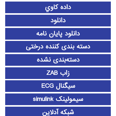
داده كاوي
دانلود
دانلود پايان نامه
دسته بندی کننده درختی
دسته‌بندی نشده
زاب ZAB
سیگنال ECG
سیمولینک simulink
شبکه آدلاین