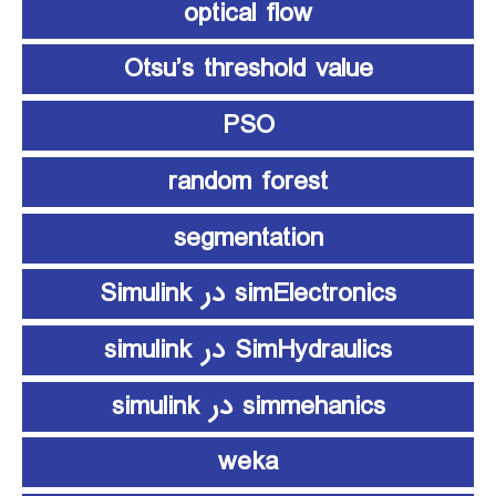
optical flow
Otsu’s threshold value
PSO
random forest
segmentation
simElectronics در Simulink
SimHydraulics در simulink
simmehanics در simulink
weka