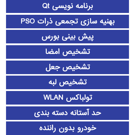
برنامه نویسی Qt
بهنیه سازی تجمعی ذرات PSO
پیش بینی بورس
تشخیص امضا
تشخیص جعل
تشخیص لبه
تولباکس WLAN
حد آستانه دسته بندی
خودرو بدون راننده