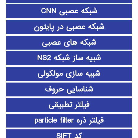
شبکه عصبی CNN
شبکه عصبی در پایتون
شبکه های عصبی
شبیه ساز شبکه NS2
شبیه سازی مولکولی
شناسایی حروف
فیلتر تطبیقی
فیلتر ذره particle filter
کد SIFT