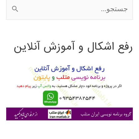
ج
س
ت
رفع اشکال و آموزش آنلاین
ج
و
ب
ر
ا
ی
: