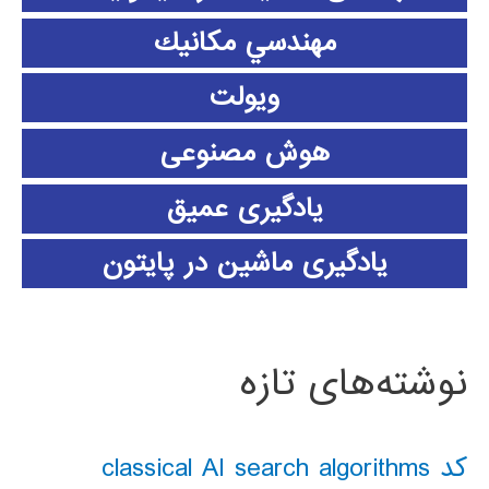
مهندسي مكانيك
ویولت
هوش مصنوعی
یادگیری عمیق
یادگیری ماشین در پایتون
نوشته‌های تازه
کد classical AI search algorithms