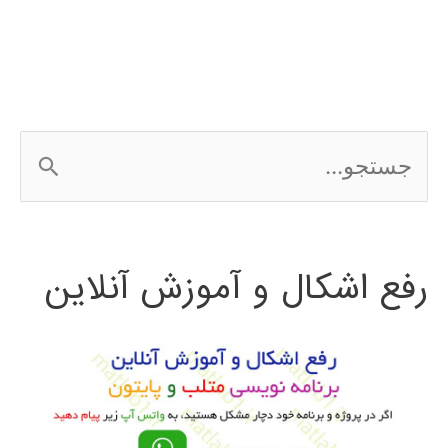
نرم
افزار
weka
ج
س
ت
رفع اشکال و آموزش آنلاین
ج
و
ب
ر