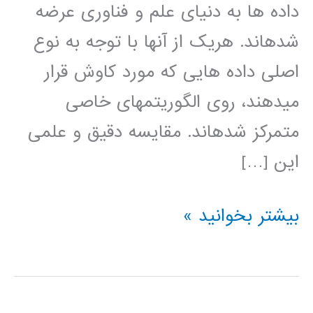
داده ها به دنيای علم و فناوری عرضه
شده­اند. هريک از آنها با توجه به نوع
اصلی داده هايی که مورد کاوش قرار
مي­دهند، روی الگوريتمهای خاصی
متمرکز شده­اند. مقايسه دقيق و علمی
اين […]
دانلود
بیشتر بخوانید »
فیلم
آموزش
فارسی