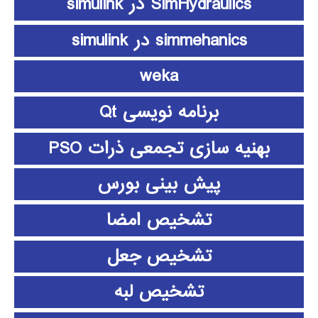
SimHydraulics در simulink
simmehanics در simulink
weka
برنامه نویسی Qt
بهنیه سازی تجمعی ذرات PSO
پیش بینی بورس
تشخیص امضا
تشخیص جعل
تشخیص لبه