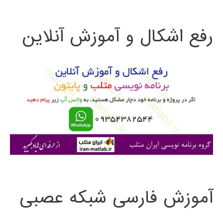
ت
رفع اشکال و آموزش آنلاین
ج
و
ب
ر
ا
ی
:
آموزش فارسی شبکه عصبی