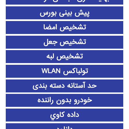
پیش بینی بورس
تشخیص امضا
تشخیص جعل
تشخیص لبه
تولباکس WLAN
حد آستانه دسته بندی
خودرو بدون راننده
داده كاوي