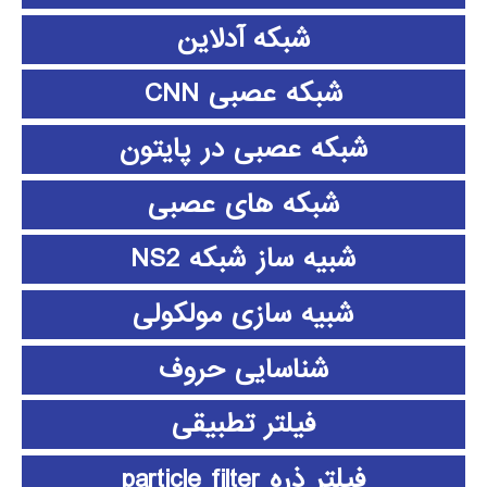
شبکه آدلاین
شبکه عصبی CNN
شبکه عصبی در پایتون
شبکه های عصبی
شبیه ساز شبکه NS2
شبیه سازی مولکولی
شناسایی حروف
فیلتر تطبیقی
فیلتر ذره particle filter