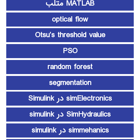
MATLAB متلب
optical flow
Otsu’s threshold value
PSO
random forest
segmentation
simElectronics در Simulink
SimHydraulics در simulink
simmehanics در simulink