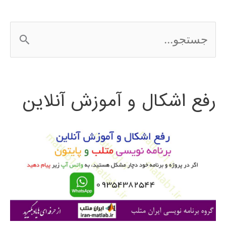
ج
س
ت
رفع اشکال و آموزش آنلاین
ج
و
ب
ر
ا
ی