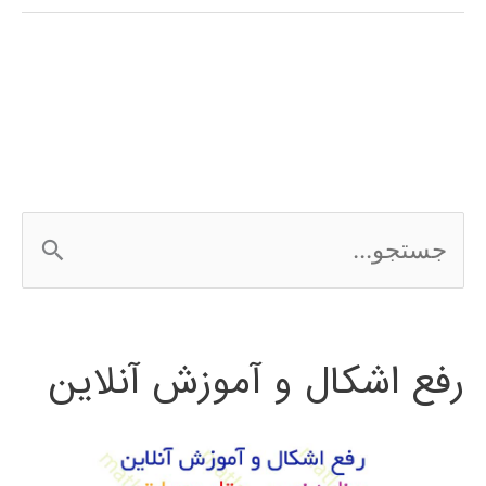
پشتیبان
(Support
Vector
Machine)
در
ج
پایتون
س
ت
رفع اشکال و آموزش آنلاین
ج
و
ب