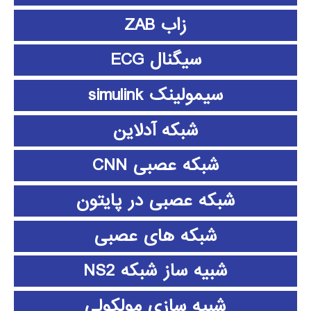
زاب ZAB
سیگنال ECG
سیمولینک simulink
شبکه آدلاین
شبکه عصبی CNN
شبکه عصبی در پایتون
شبکه های عصبی
شبیه ساز شبکه NS2
شبیه سازی مولکولی