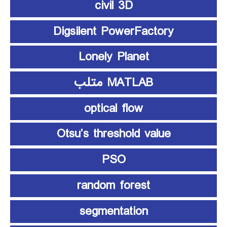
civil 3D
Digsilent PowerFactory
Lonely Planet
MATLAB متلب
optical flow
Otsu’s threshold value
PSO
random forest
segmentation