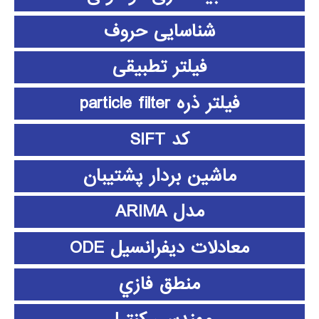
شناسایی حروف
فیلتر تطبیقی
فیلتر ذره particle filter
کد SIFT
ماشین بردار پشتیبان
مدل ARIMA
معادلات دیفرانسیل ODE
منطق فازي