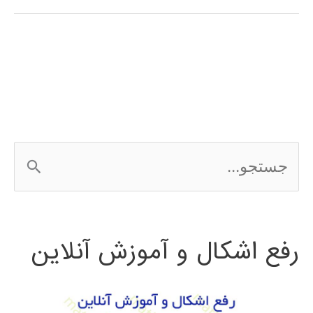
آموزش
پردازش
تصویر
با
MATLAB
ج
س
ت
رفع اشکال و آموزش آنلاین
ج
و