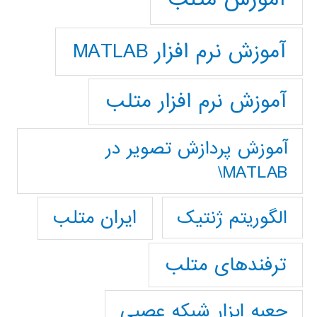
آموزش نرم افزار MATLAB
آموزش نرم افزار متلب
آموزش پردازش تصوير در
MATLAB\
ایران متلب
الگوریتم ژنتیک
ترفندهای متلب
جعبه ابزار شبکه عصبی