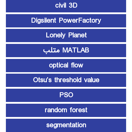
civil 3D
Digsilent PowerFactory
Lonely Planet
MATLAB متلب
optical flow
Otsu’s threshold value
PSO
random forest
segmentation