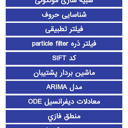
شبیه سازی مولکولی
شناسایی حروف
فیلتر تطبیقی
فیلتر ذره particle filter
کد SIFT
ماشین بردار پشتیبان
مدل ARIMA
معادلات دیفرانسیل ODE
منطق فازي