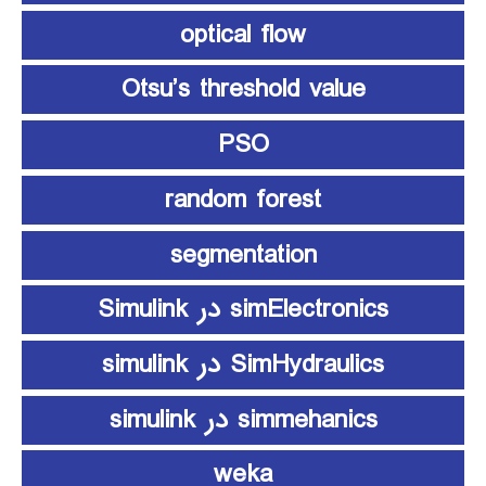
optical flow
Otsu’s threshold value
PSO
random forest
segmentation
simElectronics در Simulink
SimHydraulics در simulink
simmehanics در simulink
weka