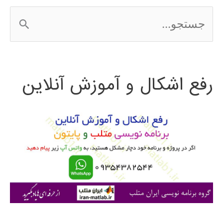
محاسبات
ج
عددی
س
ت
رفع اشکال و آموزش آنلاین
ج
و
ب
ر
ا
ی
: