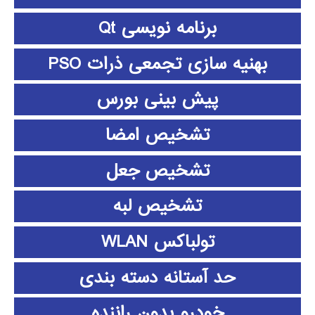
برنامه نویسی Qt
بهنیه سازی تجمعی ذرات PSO
پیش بینی بورس
تشخیص امضا
تشخیص جعل
تشخیص لبه
تولباکس WLAN
حد آستانه دسته بندی
خودرو بدون راننده