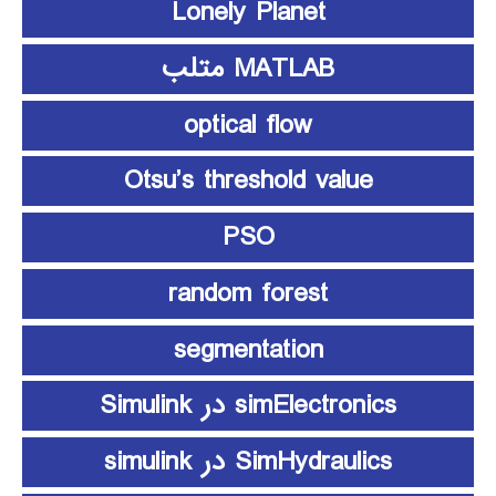
Lonely Planet
MATLAB متلب
optical flow
Otsu’s threshold value
PSO
random forest
segmentation
simElectronics در Simulink
SimHydraulics در simulink