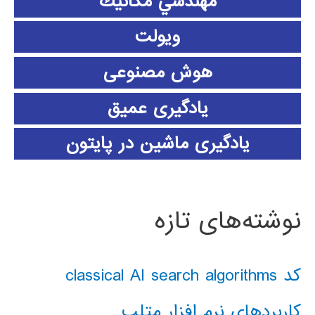
مهندسي مكانيك
ویولت
هوش مصنوعی
یادگیری عمیق
یادگیری ماشین در پایتون
نوشته‌های تازه
کد classical AI search algorithms
کاربردهای نرم افزار متلب