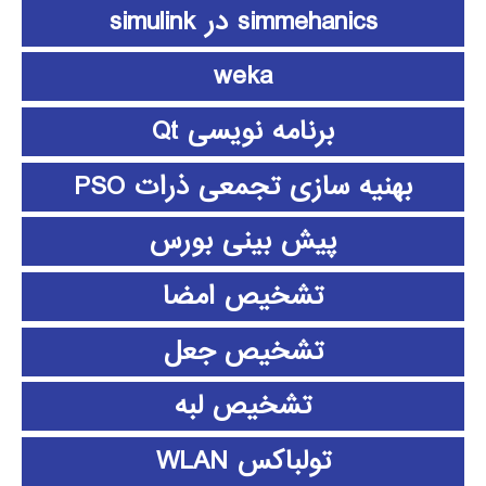
simmehanics در simulink
weka
برنامه نویسی Qt
بهنیه سازی تجمعی ذرات PSO
پیش بینی بورس
تشخیص امضا
تشخیص جعل
تشخیص لبه
تولباکس WLAN