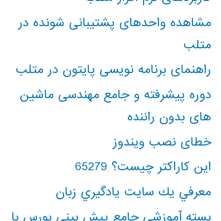
مشاهده واحدهای پشتیبانی شونده در
متلب
راهنمای برنامه نویسی پایتون در متلب
دوره پیشرفته و جامع مهندسی ماشین
های بدون راننده
خطای نصب ویندوز
این کاراکتر چیست؟ 65279
معرفي يك سايت يادگيري زبان
بسته آموزشی جامع پیش بینی بورس با