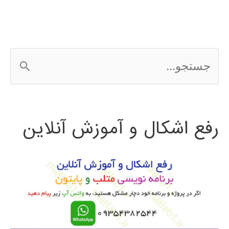
ج
س
ت
رفع اشکال و آموزش آنلاین
ج
و
ب
ر
ا