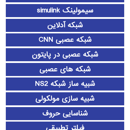
سیمولینک simulink
شبکه آدلاین
شبکه عصبی CNN
شبکه عصبی در پایتون
شبکه های عصبی
شبیه ساز شبکه NS2
شبیه سازی مولکولی
شناسایی حروف
فیلتر تطبیقی