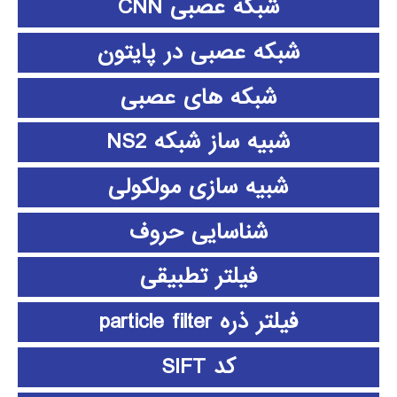
شبکه عصبی CNN
شبکه عصبی در پایتون
شبکه های عصبی
شبیه ساز شبکه NS2
شبیه سازی مولکولی
شناسایی حروف
فیلتر تطبیقی
فیلتر ذره particle filter
کد SIFT