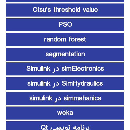
Otsu’s threshold value
PSO
random forest
segmentation
simElectronics در Simulink
SimHydraulics در simulink
simmehanics در simulink
weka
برنامه نویسی Qt