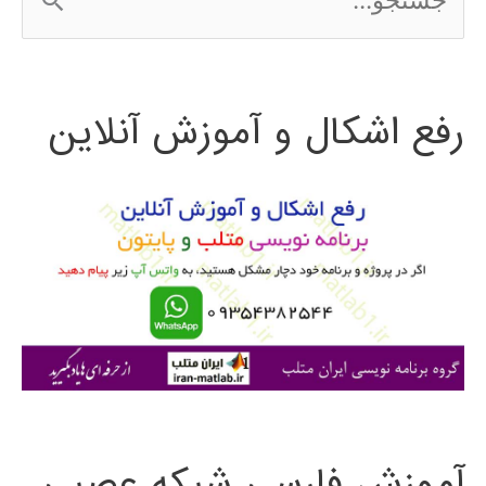
س
ت
رفع اشکال و آموزش آنلاین
ج
و
ب
ر
ا
ی
:
آموزش فارسی شبکه عصبی