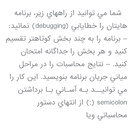
نرم
افزار
شما مي توانيد از راههاي زير، برنامه
متلب
هايتان را خطايابي (debugging) نمائيد:
– برنامه را به چند بخش كوتاهتر تقسيم
كنيد و هر بخش را جداگانه امتحان
كنيد. – نتايج محاسبات را در مراحل
مياني جريان برنامه بنويسيد. اين كار را
مي توانيــد بـه آسـاني بـا برداشتن
semicolon (;) از انتهاي دستور
محاسباتي ويا