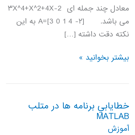
معادل چند جمله ای ۳X^4+X^2+4X-2
می باشد. [۲- A=[3 0 1 4 به این
نکته دقت داشته […]
جبر
بیشتر بخوانید »
چند
جمله
ای
خطايابي برنامه ها در متلب
ها
MATLAB
در
آموزش