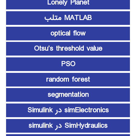
Lonely Planet
MATLAB متلب
optical flow
Otsu’s threshold value
PSO
random forest
segmentation
simElectronics در Simulink
SimHydraulics در simulink