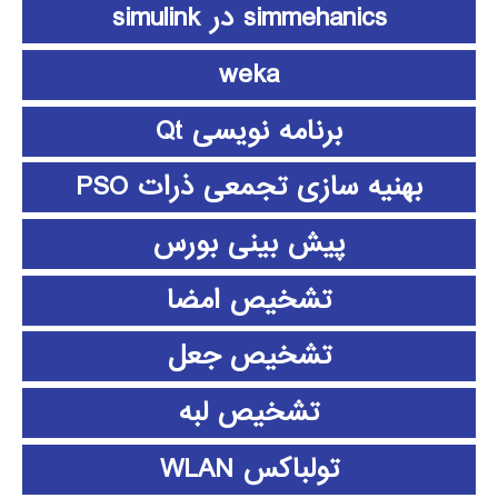
simmehanics در simulink
weka
برنامه نویسی Qt
بهنیه سازی تجمعی ذرات PSO
پیش بینی بورس
تشخیص امضا
تشخیص جعل
تشخیص لبه
تولباکس WLAN