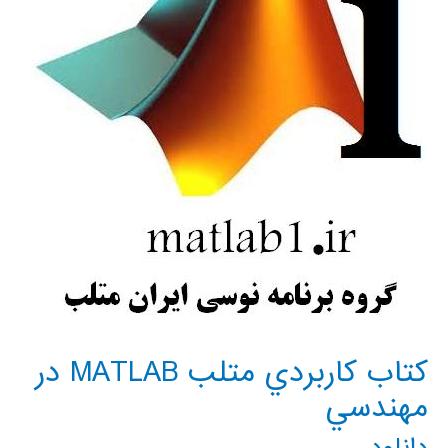
مفید
ریاضی
كتاب كاربردي متلب MATLAB در
مهندسي
دانلود