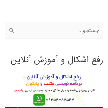
MATLAB
ج
س
ت
رفع اشکال و آموزش آنلاین
ج
و
ب
ر
ا