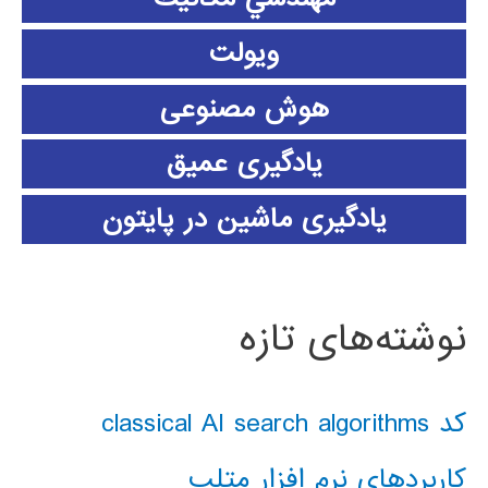
ویولت
هوش مصنوعی
یادگیری عمیق
یادگیری ماشین در پایتون
نوشته‌های تازه
کد classical AI search algorithms
کاربردهای نرم افزار متلب