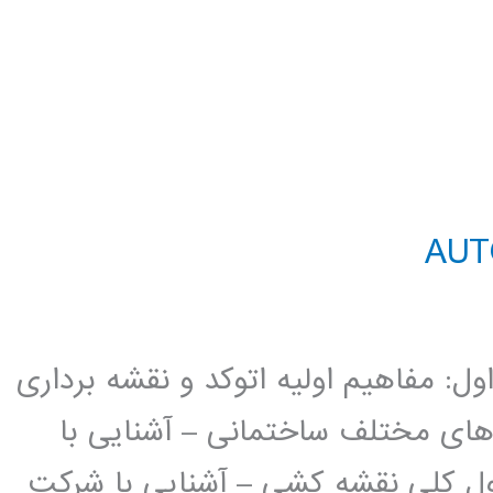
د AutoCAD 2D فصل اول: مفاهیم اولیه اتوکد و نقشه برداری
 های مختلف ساختمانی – آشنایی با
ل کلی نقشه کشی – آشنایی با شرکت