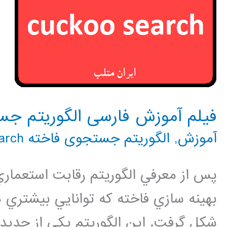
فیلم آموزش فارسی الگوریتم جستجوی فاخت
آموزش
,
الگوریتم جستجوی فاخته cuckoo search
پس از معرفي الگوريتم رقابت استعماري
شكل گرفت. اين الگوريتم يكي از جديد