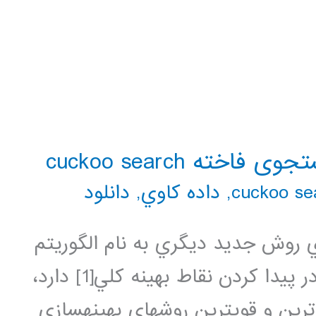
ه cuckoo search
,
داده كاوي
,
دانلود
 روش جديد ديگري به نام الگوريتم
بهينه سازي فاخته كه توانايي بيشتري در پيدا كردن نقاط بهينه كلي[1] دارد،
ترين و قويترين روشهاي بهينهسازي