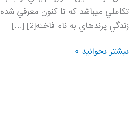
تكاملي ميباشد كه تا كنون معرفي شده ا
زندگي پرندهاي به نام فاخته[2] […]
فیلم
بیشتر بخوانید »
آموزش
فارسی
الگوریتم
جستجوی
فاخته