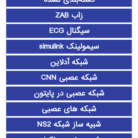
زاب ZAB
سیگنال ECG
سیمولینک simulink
شبکه آدلاین
شبکه عصبی CNN
شبکه عصبی در پایتون
شبکه های عصبی
شبیه ساز شبکه NS2