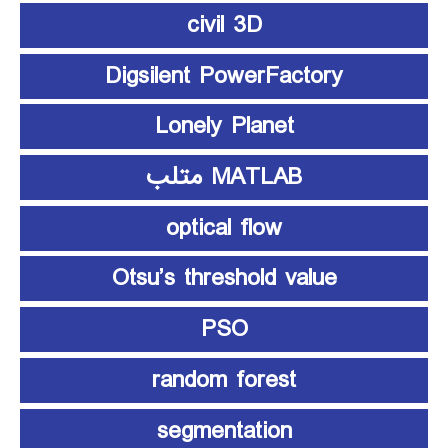
civil 3D
Digsilent PowerFactory
Lonely Planet
MATLAB متلب
optical flow
Otsu’s threshold value
PSO
random forest
segmentation