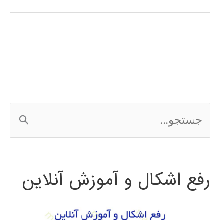
آموزش
فارسی
الگوریتم
ژنتیک
در
ج
متلب
س
MATLAB
ت
رفع اشکال و آموزش آنلاین
ج
و