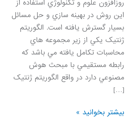
روزافزون علوم و تکنولوژي استفاده از
اين روش در بهينه سازي و حل مسائل
بسيار گسترش يافته است. الگوريتم
ژنتيک يکي از زير مجموعه هاي
محاسبات تکامل يافته مي باشد که
رابطه مستقيمي با مبحث هوش
مصنوعي دارد در واقع الگوريتم ژنتيک
[…]
فیلم
بیشتر بخوانید »
جامع