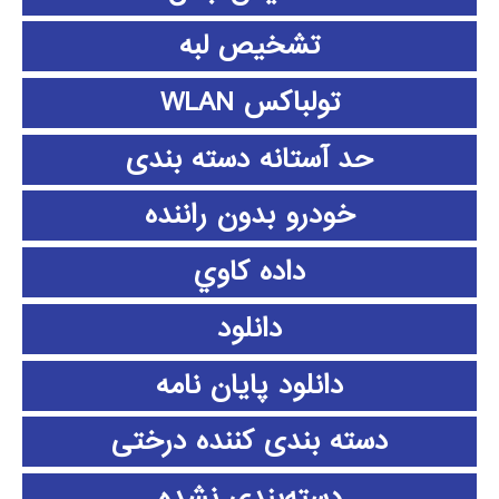
تشخیص لبه
تولباکس WLAN
حد آستانه دسته بندی
خودرو بدون راننده
داده كاوي
دانلود
دانلود پايان نامه
دسته بندی کننده درختی
دسته‌بندی نشده