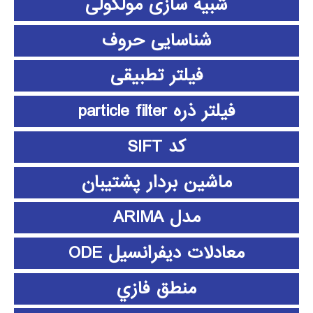
شبیه سازی مولکولی
شناسایی حروف
فیلتر تطبیقی
فیلتر ذره particle filter
کد SIFT
ماشین بردار پشتیبان
مدل ARIMA
معادلات دیفرانسیل ODE
منطق فازي