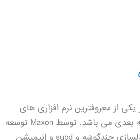
ci ، این نرم افزار یکی از معروفترین نرم افزاری های
مدلسازی و انمشن سازی و رندرینگ سه بعدی می باشد. توسط Maxon توسعه
داده شده است. Cinema 4D قادر به مدلسازی چندگوشه و subd و انیمیشن