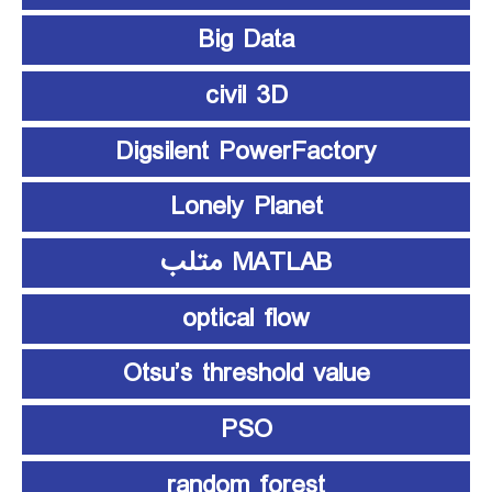
Big Data
civil 3D
Digsilent PowerFactory
Lonely Planet
MATLAB متلب
optical flow
Otsu’s threshold value
PSO
random forest