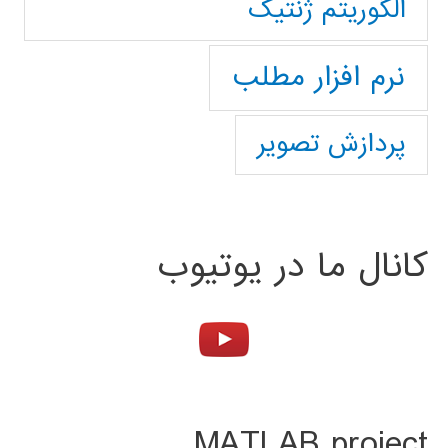
الگوریتم ژنتیک
نرم افزار مطلب
پردازش تصویر
کانال ما در یوتیوب
MATLAB project