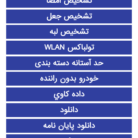
تشخیص امضا
تشخیص جعل
تشخیص لبه
تولباکس WLAN
حد آستانه دسته بندی
خودرو بدون راننده
داده كاوي
دانلود
دانلود پايان نامه